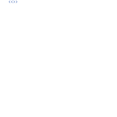
<<
>>